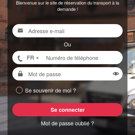
Bienvenue sur le site de réservation du transport à la
demande !
Adresse
Pour
e-
vous
mail
connecter,
Ou
renseigner
Numéro
FR
votre
de
adresse
téléphone
Mot
e-
de
Montrer
mail
passe
ou
Se souvenir de moi ?
votre
numéro
Se connecter
de
téléphone
Mot de passe oublié ?